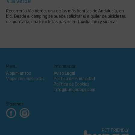
Vía verde
Recorrer la Vía Verde, una de las más bonitas de Andalucía, en
bici. Desde el camping se puede solicitar el alquiler de bicicletas
de montaña, cuatricicletas para ir en familia, bici y sidecar.
Menu
Información
Alojamientos
Aviso Legal
Viajar con mascotas
Política de Privacidad
Política de Cookies
info@bungadogs.com
Síguenos
PET FRIENDLY