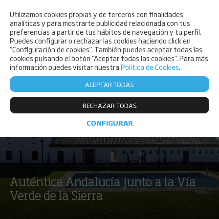
Utilizamos cookies propias y de terceros con finalidades
PET FRIENDLY
analíticas y para mostrarte publicidad relacionada con tus
preferencias a partir de tus hábitos de navegación y tu perfil.
Puedes configurar o rechazar las cookies haciendo click en
“Configuración de cookies”. También puedes aceptar todas las
cookies pulsando el botón “Aceptar todas las cookies”. Para más
información puedes visitar nuestra
Política de Cookies
.
ACEPTAR TODAS
RECHAZAR TODAS
CONFIGURAR
Auténtica Andalucía junto a la Vía
Verde de la Sierra