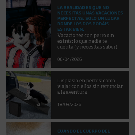
LA REALIDAD ES QUE NO
NECESITAS UNAS VACACIONES
PERFECTAS, SOLO UN LUGAR
DONDE LOS DOS PODÁIS
ESTAR BIEN.
Vacaciones con perro sin
estrés: lo que nadie te
cuenta (y necesitas saber)
06/04/2026
Displasia en perros: cómo
viajar con ellos sin renunciar
a la aventura
18/03/2026
CUANDO EL CUERPO DEL