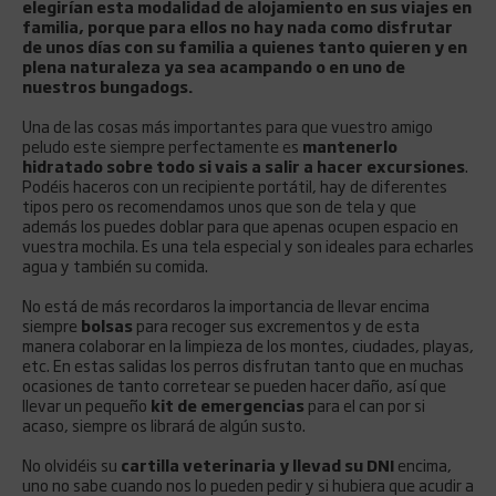
elegirían esta modalidad de alojamiento en sus viajes en
familia, porque para ellos no hay nada como disfrutar
de unos días con su familia a quienes tanto quieren y en
plena naturaleza ya sea acampando o en uno de
nuestros bungadogs.
Una de las cosas más importantes para que vuestro amigo
peludo este siempre perfectamente es
mantenerlo
hidratado sobre todo si vais a salir a hacer excursiones
.
Podéis haceros con un recipiente portátil, hay de diferentes
tipos pero os recomendamos unos que son de tela y que
además los puedes doblar para que apenas ocupen espacio en
vuestra mochila. Es una tela especial y son ideales para echarles
agua y también su comida.
No está de más recordaros la importancia de llevar encima
siempre
bolsas
para recoger sus excrementos y de esta
manera colaborar en la limpieza de los montes, ciudades, playas,
etc. En estas salidas los perros disfrutan tanto que en muchas
ocasiones de tanto corretear se pueden hacer daño, así que
llevar un pequeño
kit de emergencias
para el can por si
acaso, siempre os librará de algún susto.
No olvidéis su
cartilla veterinaria y llevad su DNI
encima,
uno no sabe cuando nos lo pueden pedir y si hubiera que acudir a