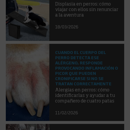
Displasia en perros: cómo
viajar con ellos sin renunciar
a la aventura
18/03/2026
CUANDO EL CUERPO DEL
PERRO DETECTA ESE
ALÉRGENO, RESPONDE
PROVOCANDO INFLAMACIÓN O
PICOR QUE PUEDEN
CRONIFICARSE SI NO SE
TRATAN CORRECTAMENTE
Alergias en perros: cómo
identificarlas y ayudar a tu
compañero de cuatro patas
11/02/2026