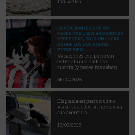
14/05/2026
LA REALIDAD ES QUE NO
NECESITAS UNAS VACACIONES
PERFECTAS, SOLO UN LUGAR
DONDE LOS DOS PODÁIS
ESTAR BIEN.
Vacaciones con perro sin
estrés: lo que nadie te
cuenta (y necesitas saber)
06/04/2026
Displasia en perros: cómo
viajar con ellos sin renunciar
a la aventura
18/03/2026