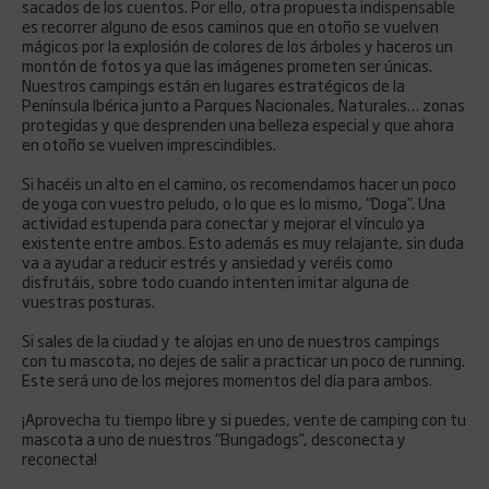
sacados de los cuentos. Por ello, otra propuesta indispensable
es recorrer alguno de esos caminos que en otoño se vuelven
mágicos por la explosión de colores de los árboles y haceros un
montón de fotos ya que las imágenes prometen ser únicas.
Nuestros campings están en lugares estratégicos de la
Península Ibérica junto a Parques Nacionales, Naturales… zonas
protegidas y que desprenden una belleza especial y que ahora
en otoño se vuelven imprescindibles.
Si hacéis un alto en el camino, os recomendamos hacer un poco
de yoga con vuestro peludo, o lo que es lo mismo, “Doga”. Una
actividad estupenda para conectar y mejorar el vínculo ya
existente entre ambos. Esto además es muy relajante, sin duda
va a ayudar a reducir estrés y ansiedad y veréis como
disfrutáis, sobre todo cuando intenten imitar alguna de
vuestras posturas.
Si sales de la ciudad y te alojas en uno de nuestros campings
con tu mascota, no dejes de salir a practicar un poco de running.
Este será uno de los mejores momentos del día para ambos.
¡Aprovecha tu tiempo libre y si puedes, vente de camping con tu
mascota a uno de nuestros “Bungadogs”, desconecta y
reconecta!