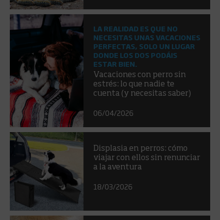
LA REALIDAD ES QUE NO
NECESITAS UNAS VACACIONES
PERFECTAS, SOLO UN LUGAR
DONDE LOS DOS PODÁIS
ESTAR BIEN.
Vacaciones con perro sin
estrés: lo que nadie te
cuenta (y necesitas saber)
06/04/2026
Displasia en perros: cómo
viajar con ellos sin renunciar
a la aventura
18/03/2026