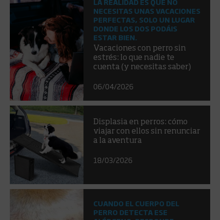
LA REALIDAD ES QUE NO
NECESITAS UNAS VACACIONES
PERFECTAS, SOLO UN LUGAR
DONDE LOS DOS PODÁIS
ESTAR BIEN.
Vacaciones con perro sin
estrés: lo que nadie te
cuenta (y necesitas saber)
06/04/2026
Displasia en perros: cómo
viajar con ellos sin renunciar
a la aventura
18/03/2026
CUANDO EL CUERPO DEL
PERRO DETECTA ESE