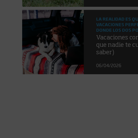
LA REALIDAD ES Q
VACACIONES PERF
DONDE LOS DOS PO
Vacaciones con 
que nadie te c
saber)
06/04/2026