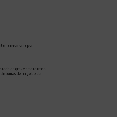
itar la neumonía por
estado es grave o se retrasa
s síntomas de un golpe de