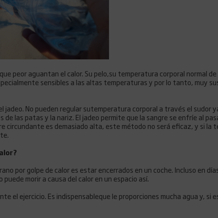
que peor aguantan el calor. Su pelo,su temperatura corporal normal de 
pecialmente sensibles a las altas temperaturas y por lo tanto, muy sus
 el jadeo. No pueden regular sutemperatura corporal a través el sudor 
 de las patas y la nariz. El jadeo permite que la sangre se enfríe al pasa
re circundante es demasiado alta, este método no será eficaz, y si la 
te.
alor?
rano por golpe de calor es estar encerrados en un coche. Incluso en dí
 puede morir a causa del calor en un espacio así.
e el ejercicio. Es indispensableque le proporciones mucha agua y, si es