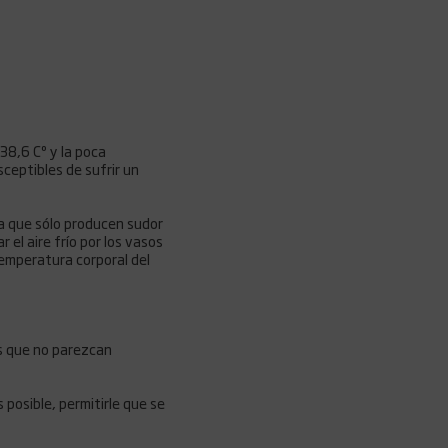
38,6 Cº y la poca
ceptibles de sufrir un
ya que sólo producen sudor
r el aire frío por los vasos
temperatura corporal del
as que no parezcan
 posible, permitirle que se