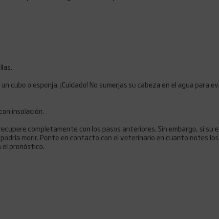
las.
y un cubo o esponja. ¡Cuidado! No sumerjas su cabeza en el agua para ev
con insolación.
e recupere completamente con los pasos anteriores. Sin embargo, si su 
 podría morir. Ponte en contacto con el veterinario en cuanto notes lo
 el pronóstico.