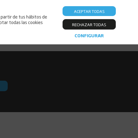
ACEPTAR TODAS
Alojamientos
Viajar con mascotas
 partir de tus hábitos de
ptar todas las cookies
RECHAZAR TODAS
CONFIGURAR