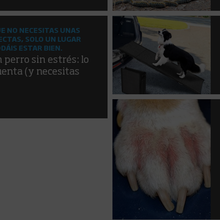
UE NO NECESITAS UNAS
ECTAS, SOLO UN LUGAR
DÁIS ESTAR BIEN.
perro sin estrés: lo
uenta (y necesitas