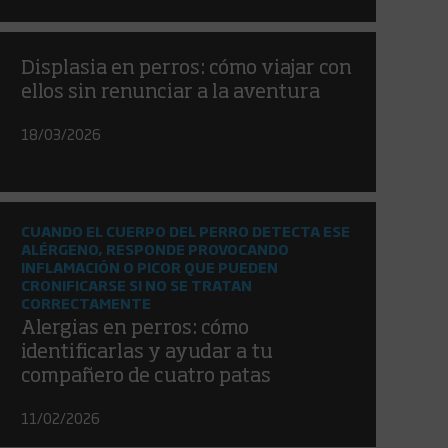
Displasia en perros: cómo viajar con
ellos sin renunciar a la aventura
18/03/2026
CUANDO EL CUERPO DEL PERRO DETECTA ESE
ALÉRGENO, RESPONDE PROVOCANDO
INFLAMACIÓN O PICOR QUE PUEDEN
CRONIFICARSE SI NO SE TRATAN
CORRECTAMENTE
Alergias en perros: cómo
identificarlas y ayudar a tu
compañero de cuatro patas
11/02/2026