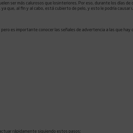
len ser más calurosos que losinteriores. Por eso, durante los días de c
ya que, al fin y al cabo, está cubierto de pelo, y esto le podría causar u
s, pero es importante conocer las señales de advertencia a las que hay 
 actuar rápidamente siguiendo estos pasos: