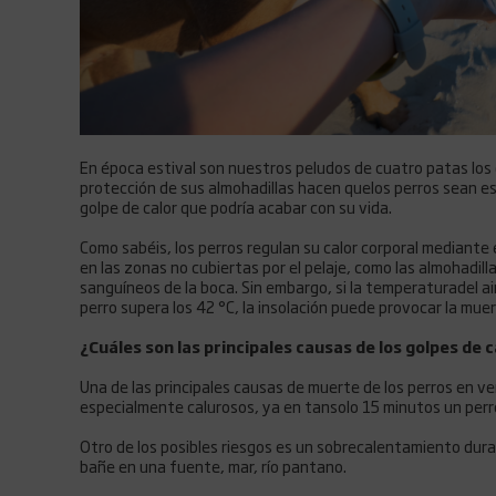
En época estival son nuestros peludos de cuatro patas los 
protección de sus almohadillas hacen quelos perros sean es
golpe de calor que podría acabar con su vida.
Como sabéis, los perros regulan su calor corporal mediante
en las zonas no cubiertas por el pelaje, como las almohadillas
sanguíneos de la boca. Sin embargo, si la temperaturadel ai
perro supera los 42 °C, la insolación puede provocar la muer
¿Cuáles son las principales causas de los golpes de c
Una de las principales causas de muerte de los perros en ve
especialmente calurosos, ya en tansolo 15 minutos un perro
Otro de los posibles riesgos es un sobrecalentamiento durant
bañe en una fuente, mar, río pantano.