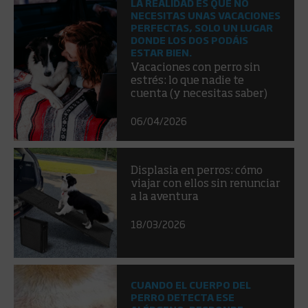
LA REALIDAD ES QUE NO
NECESITAS UNAS VACACIONES
PERFECTAS, SOLO UN LUGAR
DONDE LOS DOS PODÁIS
ESTAR BIEN.
Vacaciones con perro sin
estrés: lo que nadie te
cuenta (y necesitas saber)
06/04/2026
Displasia en perros: cómo
viajar con ellos sin renunciar
a la aventura
18/03/2026
CUANDO EL CUERPO DEL
PERRO DETECTA ESE