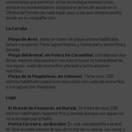
consistorios que permiten estar en la playa conmascotas,
aunque os recomendamos aseguraros antes de acudir en la
Oficina deTurismo de cada lugar, pero a las que siempre podéis
acudir en su compañía son:
La Coruña
-
Playa de Ares
, tiene un tramo de playa urbana habilitada
para ir con perros.Tiene aguas limpias y tranquilas y arena fina y
dorada.
-
Playa del Arenal
,
en Pobra Do Caramiñal
, considerada una
de las mejores playaspara ir con mascota por la tranquilidad de
sus aguas, suelo de arena fina ydorada y junto al paseo
marítimo.
-
Playa de la Magdalena, en Cabanas
. Tiene unos 150
metros habilitados para ircon mascotas con suelo de arena fina
y sus aguas son tranquilas.
Lugo
-
El Arenal do Penoural, en Burela
. Se trata de unos 100
metros habilitados dearena fina y dorada aunque sus aguas no
se aconsejan par el baño.
-
Punta Corveira, en Burelos
. Es una cala pequeña a la que
es fácil acceder peroen la que disfrutar de su arena, sus rocas y