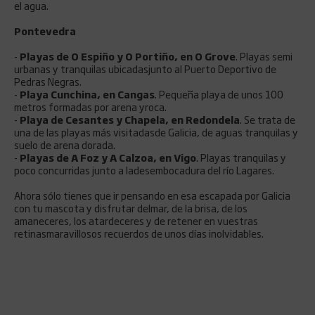
el agua.
Pontevedra
-
Playas de O Espiño y O Portiño, en O Grove
. Playas semi
urbanas y tranquilas ubicadasjunto al Puerto Deportivo de
Pedras Negras.
-
Playa Cunchina, en Cangas
. Pequeña playa de unos 100
metros formadas por arena yroca.
-
Playa de Cesantes y Chapela, en Redondela
. Se trata de
una de las playas más visitadasde Galicia, de aguas tranquilas y
suelo de arena dorada.
-
Playas de A Foz y A Calzoa, en Vigo
. Playas tranquilas y
poco concurridas junto a ladesembocadura del río Lagares.
Ahora sólo tienes que ir pensando en esa escapada por Galicia
con tu mascota y disfrutar delmar, de la brisa, de los
amaneceres, los atardeceres y de retener en vuestras
retinasmaravillosos recuerdos de unos días inolvidables.