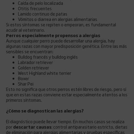
Caída de pelo localizada
Otitis frecuentes
Lamido continuo de patas
Vómitos o diarrea en alergias alimentarias
Si estos síntomas se repiten o empeoran, es fundamental
acudir al veterinario.
Perros especialmente propensos a alergias
Aunque cualquier perro puede desarrollar una alergia, hay
algunas razas con mayor predisposición genética. Entre las más
sensibles se encuentran:
Bulldog francés y bulldog inglés
Labrador retriever
Golden retriever
West Highland white terrier
Boxer
Shar Pei
Esto no significa que otros perros estén libres de riesgo, pero sí
que en estas razas conviene estar especialmente atentos a los
primeros síntomas.
¿Cómo se diagnostican las alergias?
El diagnóstico puede llevar tiempo. En muchos casos se realiza
por
descartar causas
: control antiparasitario estricto, dietas
de eliminación para alergias alimentarias y pruebas específicas