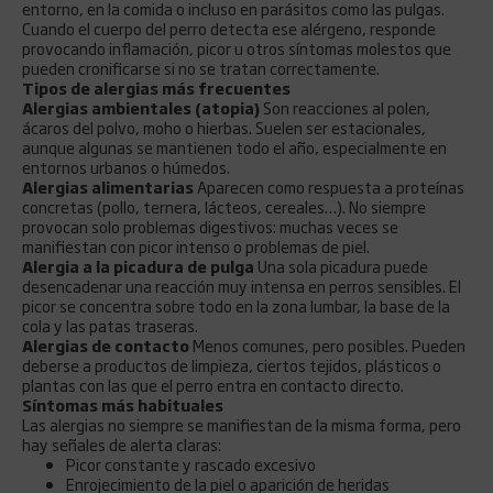
entorno, en la comida o incluso en parásitos como las pulgas.
Cuando el cuerpo del perro detecta ese alérgeno, responde
provocando inflamación, picor u otros síntomas molestos que
pueden cronificarse si no se tratan correctamente.
Tipos de alergias más frecuentes
Alergias ambientales (atopia)
Son reacciones al polen,
ácaros del polvo, moho o hierbas. Suelen ser estacionales,
aunque algunas se mantienen todo el año, especialmente en
entornos urbanos o húmedos.
Alergias alimentarias
Aparecen como respuesta a proteínas
concretas (pollo, ternera, lácteos, cereales…). No siempre
provocan solo problemas digestivos: muchas veces se
manifiestan con picor intenso o problemas de piel.
Alergia a la picadura de pulga
Una sola picadura puede
desencadenar una reacción muy intensa en perros sensibles. El
picor se concentra sobre todo en la zona lumbar, la base de la
cola y las patas traseras.
Alergias de contacto
Menos comunes, pero posibles. Pueden
deberse a productos de limpieza, ciertos tejidos, plásticos o
plantas con las que el perro entra en contacto directo.
Síntomas más habituales
Las alergias no siempre se manifiestan de la misma forma, pero
hay señales de alerta claras:
Picor constante y rascado excesivo
Enrojecimiento de la piel o aparición de heridas