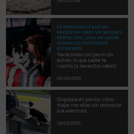
14/05/2026
LA REALIDAD ES QUE NO
NECESITAS UNAS VACACIONES
PERFECTAS, SOLO UN LUGAR
DONDE LOS DOS PODÁIS
ESTAR BIEN.
Vacaciones con perro sin
estrés: lo que nadie te
cuenta (y necesitas saber)
06/04/2026
Displasia en perros: cómo
viajar con ellos sin renunciar
a la aventura
18/03/2026