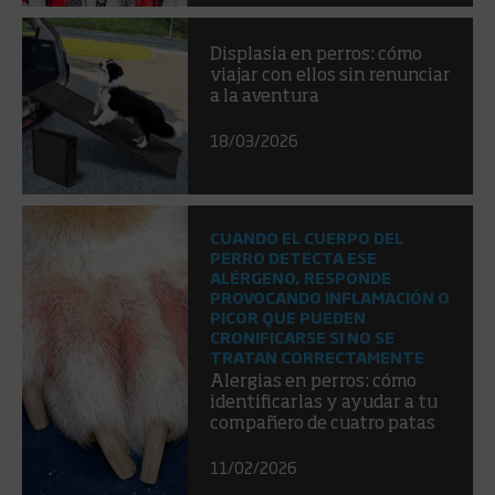
Displasia en perros: cómo
viajar con ellos sin renunciar
a la aventura
18/03/2026
CUANDO EL CUERPO DEL
PERRO DETECTA ESE
ALÉRGENO, RESPONDE
PROVOCANDO INFLAMACIÓN O
PICOR QUE PUEDEN
CRONIFICARSE SI NO SE
TRATAN CORRECTAMENTE
Alergias en perros: cómo
identificarlas y ayudar a tu
compañero de cuatro patas
11/02/2026