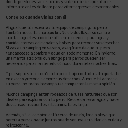
dónde puedenestar los perros y si deben ir siempre atados.
Infórmate antes de llegar paraevitar sorpresas desagradables.
Consejos cuando viajes con él:
Al igual que tú necesitas tu equipo de camping, tu perro
también necesita supropio kit. No olvides llevar su cama o
manta, juguetes, comida suficiente,cuencos para agua y
comida, correas adicionales y bolsas para recoger susdesechos.
Si vas a un camping en verano, asegúrate de que tu perro
tengaacceso a sombra y agua en todo momento. En invierno,
una manta adicional oun abrigo para perros pueden ser
necesarios para mantenerlo cómodo durantelas noches frías.
Y por supuesto, mantén a tu perro bajo control, evita que ladre
en exceso yrecoge siempre sus desechos. Aunque tú adores a
tu perro, no todos loscampistas comparten la misma opinión.
Muchos campings están rodeados de rutas naturales que son
ideales paraexplorar con tu perro. Recuerda llevar agua y hacer
descansos frecuentes si lacaminata es larga.
Además, sSi el camping está cerca de un río, lago o playa que
permita perros,nadar juntos puede ser una actividad divertida y
refrescante.